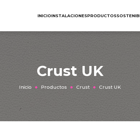
INICIO
INSTALACIONES
PRODUCTOS
SOSTENIB
Crust UK
Inicio
Productos
Crust
Crust UK