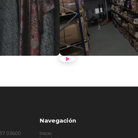
ÓN
VER VÍDE
Navegación
, 37 03600
Inicio