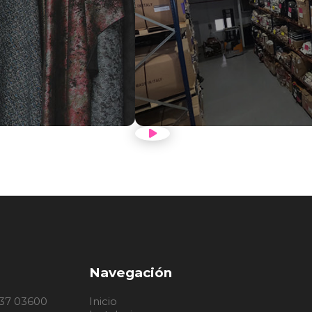
ÓN
VER VÍDE
Navegación
, 37 03600
Inicio