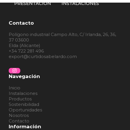
PRESENTACIÓN
INSTALACIONES
Contacto
Polígono industrial Campo Alto, C/ Irlanda, 26, 36,
37 03600
Elda (Alicante)
+34 722 281 496
export@curtidosabelardo.com
Navegación
Inicio
Instalaciones
Productos
Sostenibilidad
Oportunidades
Nosotros
Contacto
Información