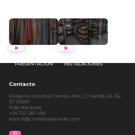
VER VÍDEO
VER VÍDEO
PRESENTACIÓN
INSTALACIONES
Contacto
Polígono industrial Campo Alto, C/ Irlanda, 26, 36,
37 03600
Elda (Alicante)
+34 722 281 496
export@curtidosabelardo.com