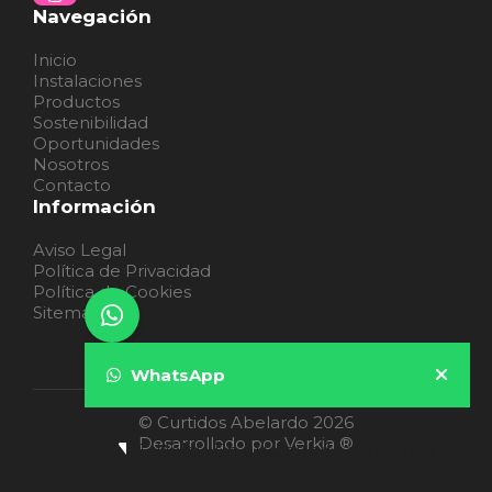
Navegación
Inicio
Instalaciones
Productos
Sostenibilidad
Oportunidades
Nosotros
Contacto
Información
Aviso Legal
Política de Privacidad
Política de Cookies
Sitemap
WhatsApp
© Curtidos Abelardo 2026
Desarrollado por Verkia ®
👋 ¡Hola! ¿En qué puedo ayudarte?