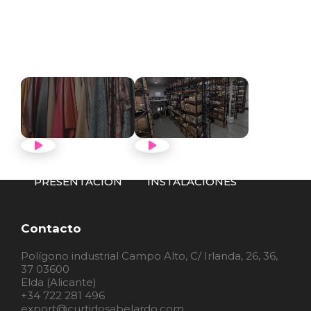
VER VÍDEO
VER VÍDEO
PRESENTACIÓN
INSTALACIONES
Contacto
Polígono industrial Campo Alto, C/ Irlanda, 26, 36,
37 03600
Elda (Alicante)
+34 722 281 496
export@curtidosabelardo.com