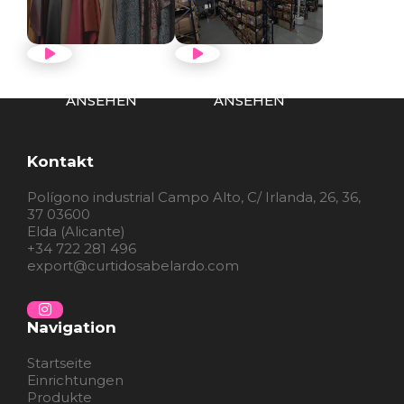
PRÄSENTATIONSVIDEO
INSTALLATIONSVIDEO
ANSEHEN
ANSEHEN
Kontakt
Polígono industrial Campo Alto, C/ Irlanda, 26, 36,
37 03600
Elda (Alicante)
+34 722 281 496
export@curtidosabelardo.com
Navigation
Startseite
Einrichtungen
Produkte