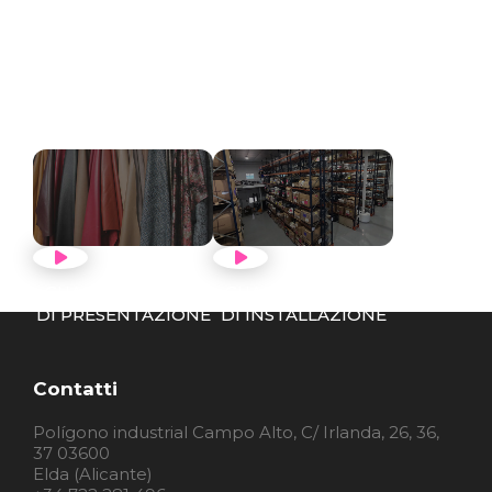
GUARDA IL VIDEO
GUARDA IL VIDEO
DI PRESENTAZIONE
DI INSTALLAZIONE
Contatti
Polígono industrial Campo Alto, C/ Irlanda, 26, 36,
37 03600
Elda (Alicante)